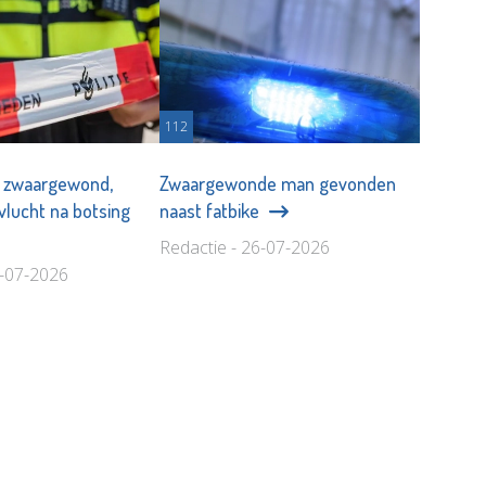
112
r zwaargewond,
Zwaargewonde man gevonden
vlucht na botsing
naast fatbike
Redactie - 26-07-2026
0-07-2026