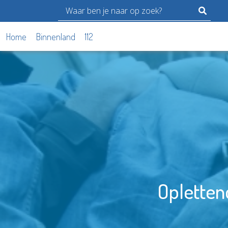
Home
Binnenland
112
Opletten