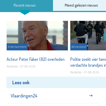
Recent nieuws
Meest gelezen nieuws
Entertainment
Binnenland
Acteur Peter Faber (82) overleden
Politie zoekt vier tie
verdachte brandjes 
Redactie - 07-08-2026
Redactie - 07-08-2026
Lees ook
Vlaardingen24