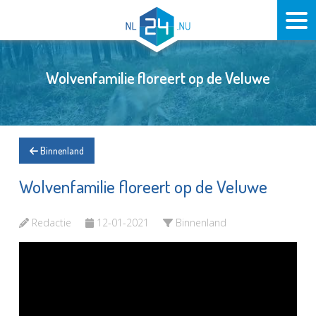
Wolvenfamilie floreert op de Veluwe
Binnenland
Wolvenfamilie floreert op de Veluwe
Redactie
12-01-2021
Binnenland