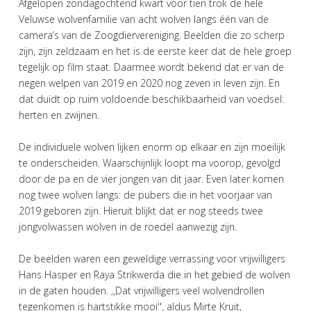
Afgelopen zondagochtend kwart voor tien trok de hele
Veluwse wolvenfamilie van acht wolven langs één van de
camera’s van de Zoogdiervereniging. Beelden die zo scherp
zijn, zijn zeldzaam en het is de eerste keer dat de hele groep
tegelijk op film staat. Daarmee wordt bekend dat er van de
negen welpen van 2019 en 2020 nog zeven in leven zijn. En
dat duidt op ruim voldoende beschikbaarheid van voedsel:
herten en zwijnen.
De individuele wolven lijken enorm op elkaar en zijn moeilijk
te onderscheiden. Waarschijnlijk loopt ma voorop, gevolgd
door de pa en de vier jongen van dit jaar. Even later komen
nog twee wolven langs: de pubers die in het voorjaar van
2019 geboren zijn. Hieruit blijkt dat er nog steeds twee
jongvolwassen wolven in de roedel aanwezig zijn.
De beelden waren een geweldige verrassing voor vrijwilligers
Hans Hasper en Raya Strikwerda die in het gebied de wolven
in de gaten houden. ,,Dat vrijwilligers veel wolvendrollen
tegenkomen is hartstikke mooi'', aldus Mirte Kruit,