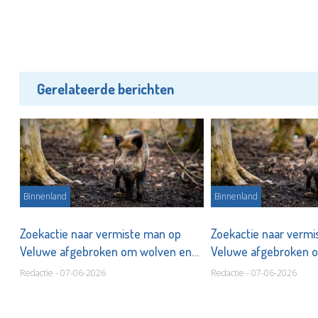
Gerelateerde berichten
Binnenland
Binnenland
Zoekactie naar vermiste man op
Zoekactie naar verm
n
Veluwe afgebroken om wolven en
Veluwe afgebroken 
everzwijnen
everzwijnen
Redactie - 07-06-2026
Redactie - 07-06-2026