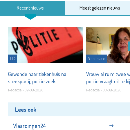
Recent nieuws
Meest gelezen nieuws
112
Binnenland
to
Gewonde naar ziekenhuis na
Vrouw al ruim twee w
steekpartij, politie zoekt
politie vraagt uit te k
verdachte(n)
Redactie - 09-08-2026
Redactie - 08-08-2026
Lees ook
Vlaardingen24