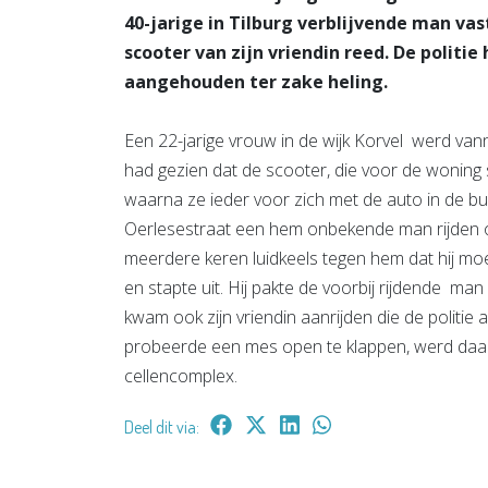
40-jarige in Tilburg verblijvende man va
scooter van zijn vriendin reed. De politi
aangehouden ter zake heling.
Een 22-jarige vrouw in de wijk Korvel werd v
had gezien dat de scooter, die voor de woning 
waarna ze ieder voor zich met de auto in de bu
Oerlesestraat een hem onbekende man rijden op 
meerdere keren luidkeels tegen hem dat hij mo
en stapte uit. Hij pakte de voorbij rijdende ma
kwam ook zijn vriendin aanrijden die de politie 
probeerde een mes open te klappen, werd da
cellencomplex.
Deel dit via: