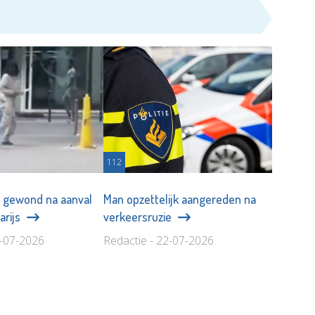
112
 gewond na aanval
Man opzettelijk aangereden na
arijs
verkeersruzie
7-07-2026
Redactie - 22-07-2026