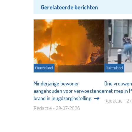
Gerelateerde berichten
Binnenland
Buitenland
Minderjarige bewoner
Drie vrouwen
aangehouden voor verwoestende
met mes in P
brand in jeugdzorginstelling
Redactie - 2
Redactie - 29-07-2026