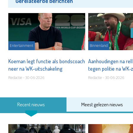
Gerelateerde berichten
Entertainment
Binnenland
Koeman legt functie als bondscoach
Aanhoudingen na rel
neer na WK-uitschakeling
tegen politie na WK
Redactie - 30-06-2026
Redactie - 30-06-2026
Recent nieuws
Meest gelezen nieuws