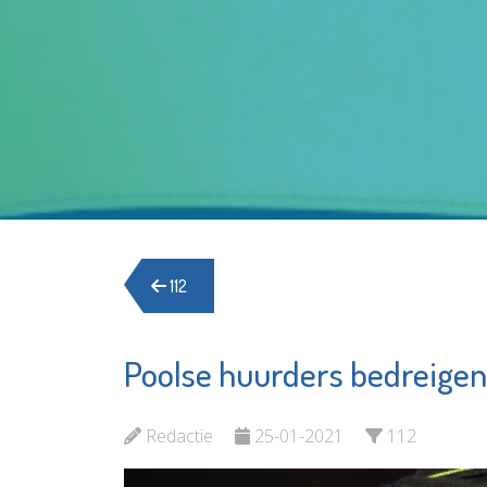
112
Poolse huurders bedreige
Redactie
25-01-2021
112