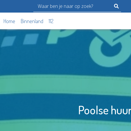
Home
Binnenland
112
Poolse huu