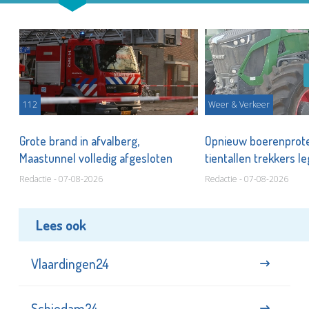
112
Weer & Verkeer
nd,
Grote brand in afvalberg,
Opnieuw boerenprote
Maastunnel volledig afgesloten
tientallen trekkers l
stil
Redactie - 07-08-2026
Redactie - 07-08-2026
Lees ook
Vlaardingen24
Schiedam24