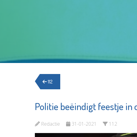
112
Politie beëindigt feestje i
Redactie
31-01-2021
112