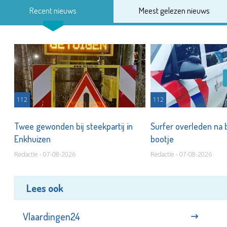
Recent nieuws
Meest gelezen nieuws
112
112
Twee gewonden bij steekpartij in
Surfer overleden na 
ied
Enkhuizen
bootje
Redactie - 07-08-2026
Redactie - 07-08-2026
Lees ook
Vlaardingen24