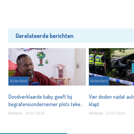
Gerelateerde berichten
Buitenland
Buitenland
r
Doodverklaarde baby geeft bij
Vier doden nadat au
begrafenisondernemer plots teken
klapt
van leven
Redactie - 29-07-2026
Redactie - 27-07-2026