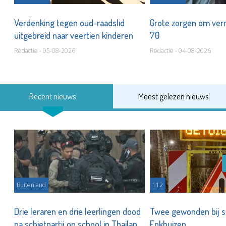
ing
Verdenking tegen oud-raadslid
Grote zorgen om ver
uitgebreid naar veertien kinderen
70
Redactie - 05-08-2026
Redactie - 04-08-2026
Recent nieuws
Meest gelezen nieuws
Buitenland
112
n
Drie leraren en drie leerlingen dood
Twee gewonden bij st
na schietpartij op school in Thailand
Enkhuizen