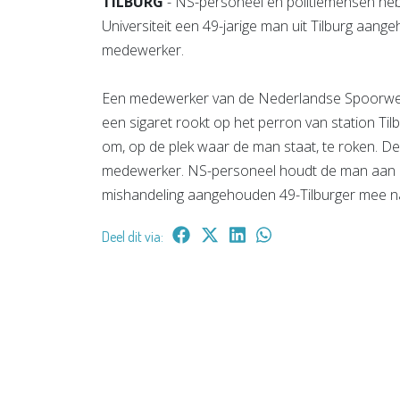
TILBURG
- NS-personeel en politiemensen hebb
Universiteit een 49-jarige man uit Tilburg aan
medewerker.
Een medewerker van de Nederlandse Spoorwe
een sigaret rookt op het perron van station Tilbur
om, op de plek waar de man staat, te roken. De
medewerker. NS-personeel houdt de man aan e
mishandeling aangehouden 49-Tilburger mee naar
Deel dit via: