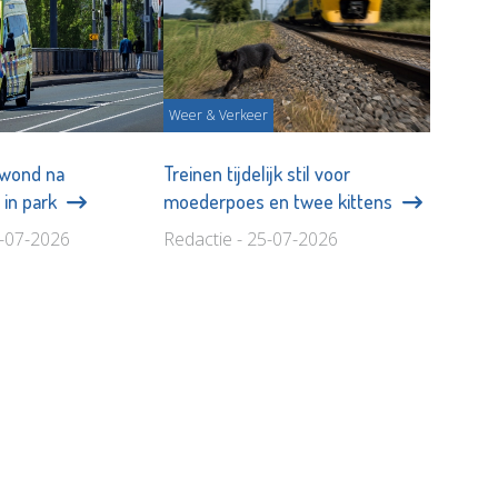
Weer & Verkeer
wond na
Treinen tijdelijk stil voor
 in park
moederpoes en twee kittens
6-07-2026
Redactie - 25-07-2026