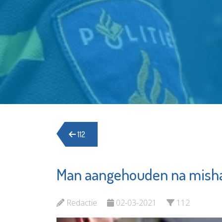
112
Man aangehouden na mish
Redactie
02-03-2021
112