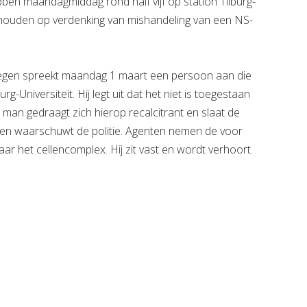
en maandagmiddag rond half vijf op station Tilburg-
gehouden op verdenking van mishandeling van een NS-
gen spreekt maandag 1 maart een persoon aan die
g-Universiteit. Hij legt uit dat het niet is toegestaan
 man gedraagt zich hierop recalcitrant en slaat de
n waarschuwt de politie. Agenten nemen de voor
 het cellencomplex. Hij zit vast en wordt verhoort.