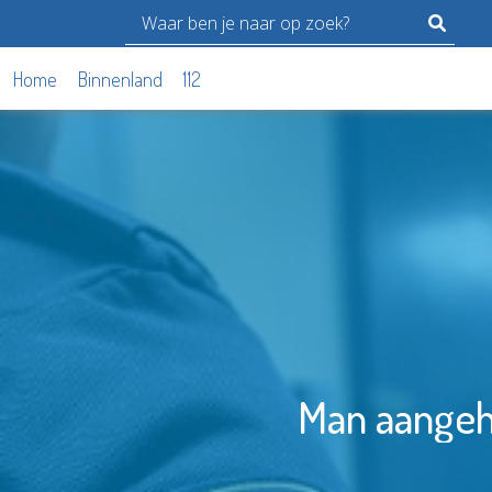
Home
Binnenland
112
Man aange