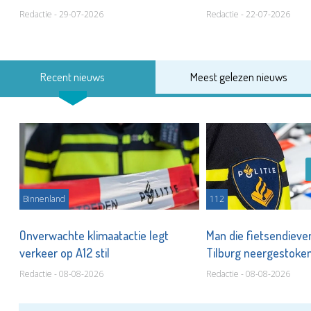
jeugdzorginstelling
Redactie - 29-07-2026
Redactie - 22-07-2026
Recent nieuws
Meest gelezen nieuws
Binnenland
112
Onverwachte klimaatactie legt
Man die fietsendieven
verkeer op A12 stil
Tilburg neergestoke
Redactie - 08-08-2026
Redactie - 08-08-2026