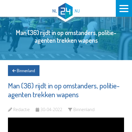
Man (36) rijdt in op omstanders, politie-
agenten trekken wapens
Binnenland
Man (36) rijdt in op omstanders, politie-
agenten trekken wapens
Redactie
30-04-2022
Binnenland