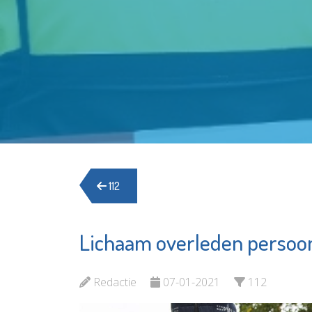
112
Lichaam overleden persoon 
Redactie
07-01-2021
112