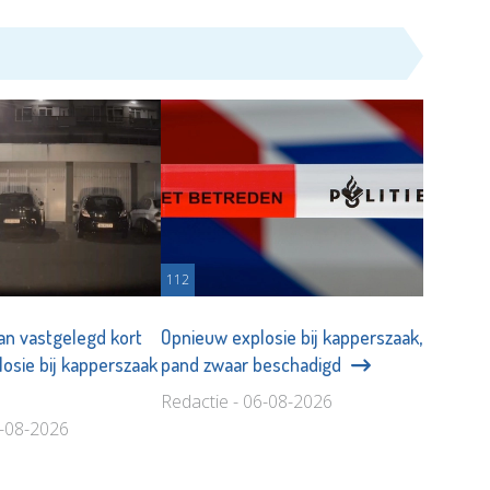
112
n vastgelegd kort
Opnieuw explosie bij kapperszaak,
losie bij kapperszaak
pand zwaar beschadigd
Redactie - 06-08-2026
6-08-2026