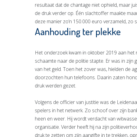
resultaat dat de chantage niet ophield, maar 
de druk verder op. Één slachtoffer maakte maar 
deze manier zo’n 150.000 euro verzameld, zo s
Aanhouding ter plekke
Het onderzoek kwam in oktober 2019 aan het ro
schaamte naar de politie stapte. Er was in zijn
van het geld. Toen het zover was, hielden de a
doorzochten hun telefoons. Daarin zaten hond
druk werden gezet.
Volgens de officier van justitie was de Leidena
spelers in het netwerk. Zo schoof over zijn ba
heen en weer. Hij wordt verdacht van witwass
organisatie. Verder heeft hij na zijn politiev
druk te zetten om zijn aangifte in te trekken, 