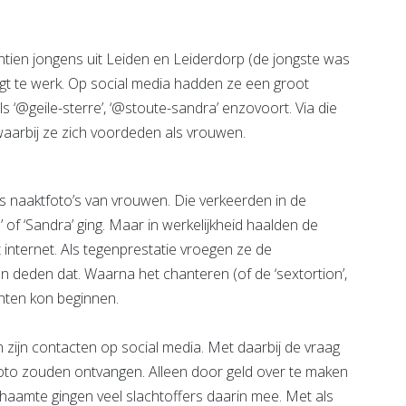
tien jongens uit Leiden en Leiderdorp (de jongste was
volgt te werk. Op social media hadden ze een groot
‘@geile-sterre’, ‘@stoute-sandra’ enzovoort. Via die
arbij ze zich voordeden als vrouwen.
s naaktfoto’s van vrouwen. Die verkeerden in de
’ of ‘Sandra’ ging. Maar in werkelijkheid haalden de
internet. Als tegenprestatie vroegen ze de
en deden dat. Waarna het chanteren (of de ‘sextortion’,
hten kon beginnen.
 zijn contacten op social media. Met daarbij de vraag
foto zouden ontvangen. Alleen door geld over te maken
amte gingen veel slachtoffers daarin mee. Met als