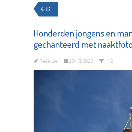
112
Honderden jongens en mann
gechanteerd met naaktfoto
Redactie
23-12-2020
112