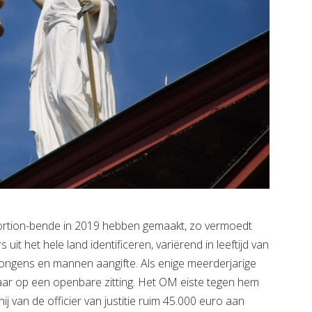
ortion-bende in 2019 hebben gemaakt, zo vermoedt
 uit het hele land identificeren, variërend in leeftijd van
 jongens en mannen aangifte. Als enige meerderjarige
aar op een openbare zitting. Het OM eiste tegen hem
j van de officier van justitie ruim 45.000 euro aan