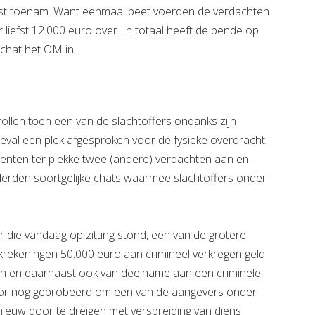
juist toenam. Want eenmaal beet voerden de verdachten
liefst 12.000 euro over. In totaal heeft de bende op
chat het OM in.
llen toen een van de slachtoffers ondanks zijn
 geval een plek afgesproken voor de fysieke overdracht
genten ter plekke twee (andere) verdachten aan en
erden soortgelijke chats waarmee slachtoffers onder
ar die vandaag op zitting stond, een van de grotere
nkrekeningen 50.000 euro aan crimineel verkregen geld
en en daarnaast ook van deelname aan een criminele
erhoor nog geprobeerd om een van de aangevers onder
opnieuw door te dreigen met verspreiding van diens