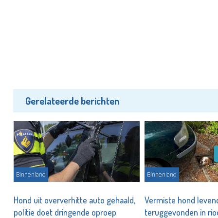
Gerelateerde berichten
Binnenland
Binnenland
Hond uit oververhitte auto gehaald,
Vermiste hond leven
politie doet dringende oproep
teruggevonden in ri