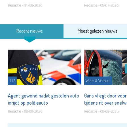
Redactie - 01-08-2026
Redactie - 08-07-2026
Recent nieuws
Meest gelezen nieuws
112
Weer & Verkeer
Agent gewond nadat gestolen auto
Gans vliegt door voor
inrijdt op politieauto
tijdens rit over snel
Redactie - 08-08-2026
Redactie - 08-08-2026