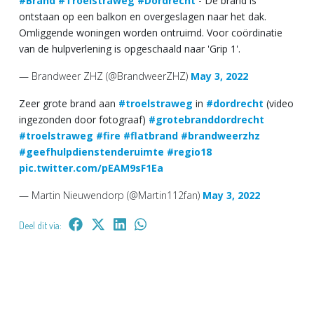
#Brand
#Troelstraweg
#Dordrecht
- De brand is
ontstaan op een balkon en overgeslagen naar het dak.
Omliggende woningen worden ontruimd. Voor coördinatie
van de hulpverlening is opgeschaald naar 'Grip 1'.
— Brandweer ZHZ (@BrandweerZHZ)
May 3, 2022
Zeer grote brand aan
#troelstraweg
in
#dordrecht
(video
ingezonden door fotograaf)
#grotebranddordrecht
#troelstraweg
#fire
#flatbrand
#brandweerzhz
#geefhulpdienstenderuimte
#regio18
pic.twitter.com/pEAM9sF1Ea
— Martin Nieuwendorp (@Martin112fan)
May 3, 2022
Deel dit via: