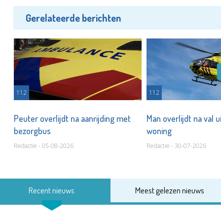
Gerelateerde berichten
112
112
met
Peuter overlijdt na aanrijding met
Man overlijdt na val 
bezorgbus
woning
Redactie - 05-08-2026
Redactie - 30-07-2026
Recent nieuws
Meest gelezen nieuws