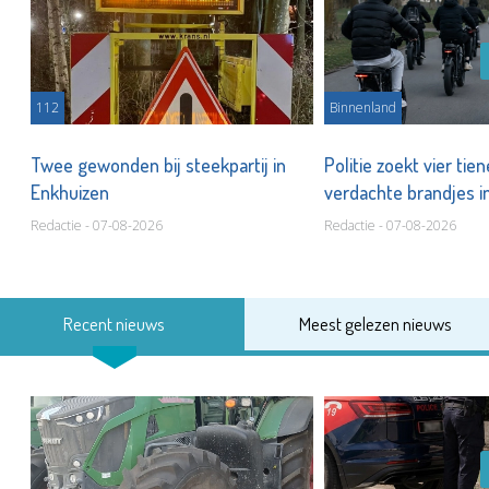
112
Binnenland
Twee gewonden bij steekpartij in
Politie zoekt vier tie
Enkhuizen
verdachte brandjes 
Redactie - 07-08-2026
Redactie - 07-08-2026
Recent nieuws
Meest gelezen nieuws