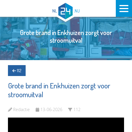
Grote brand in Enkhuizen zorgt voor
stroomuitval
112
Grote brand in Enkhuizen zorgt voor
stroomuitval
Redactie
13-06-2026
112