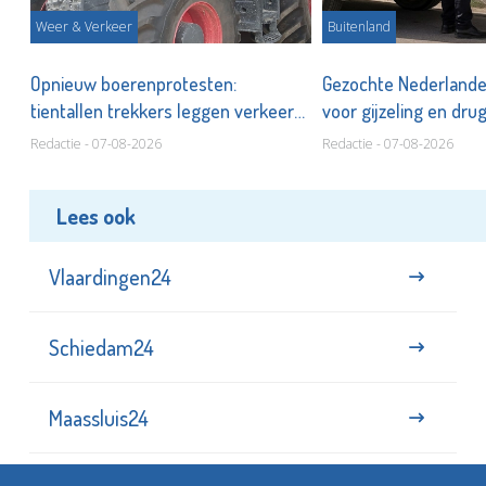
Weer & Verkeer
Buitenland
Opnieuw boerenprotesten:
Gezochte Nederlande
tientallen trekkers leggen verkeer
voor gijzeling en dr
stil
Redactie - 07-08-2026
Redactie - 07-08-2026
Lees ook
Vlaardingen24
Schiedam24
Maassluis24