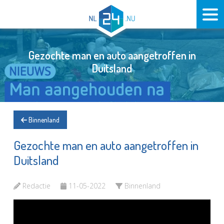
Gezochte man en auto aangetroffen in
Duitsland
Binnenland
Gezochte man en auto aangetroffen in
Duitsland
Redactie
11-05-2022
Binnenland