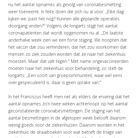
nu het aantal opnames als gevolg van coronabesmetting
weer toeneemt. In feite doen die zich nu al voor. ,,Elke dag
kijken we: past het nog? Kunnen alle geplande operaties
doorgang vinden?'' Volgens de longarts stijgt het aantal
coronapatiënten dat wordt opgenomen nu al. ,,De laatste
anderhalve week zien we een forse stijging. We hoopten dat
het vaccin dat zou verhinderen, dat het zou voorkomen dat
mensen zo ziek zouden worden dat ze naar het ziekenhuis
moesten. Maar dat valt tegen.'' Met name ongevaccineerden
moeten naar het ziekenhuis voor behandeling, zo stelt de
longarts. ,,Een soort van groepsimmuniteit, waar wel eens
over gespeculeerd is, daar is geen sprake van.''
In het Franciscus heeft men net als elders de ervaring dat het
aantal opnames zo’n twee weken achterloopt op het aantal
geconstateerde coronabesmettingen. De stijging van het
aantal besmettingen in de afgelopen week belooft daarom
weinig goeds voor de ziekenhuizen. Daarom worden in het
ziekenhuis de draaiboeken voor wat betreft de triage van