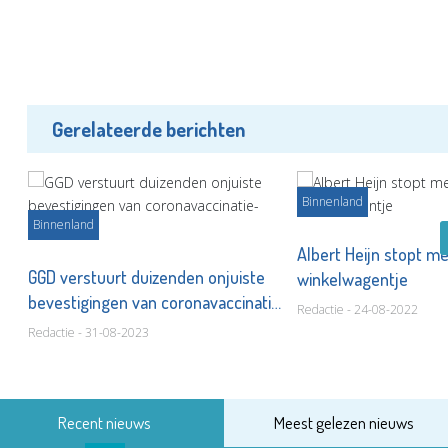
Gerelateerde berichten
Binnenland
Binnenland
Albert Heijn stopt m
GGD verstuurt duizenden onjuiste
winkelwagentje
bevestigingen van coronavaccinatie-
Redactie - 24-08-2022
afspraken
Redactie - 31-08-2023
Recent nieuws
Meest gelezen nieuws