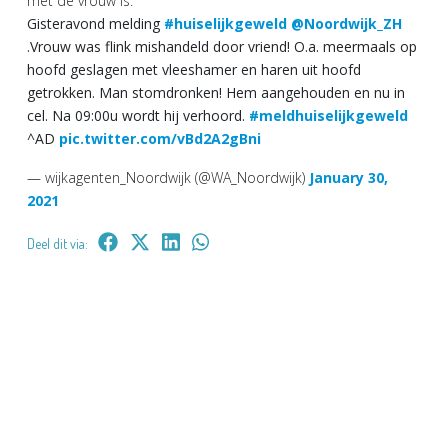
met de vrouw is.
Gisteravond melding
#huiselijkgeweld
@Noordwijk_ZH
.Vrouw was flink mishandeld door vriend! O.a. meermaals op
hoofd geslagen met vleeshamer en haren uit hoofd
getrokken. Man stomdronken! Hem aangehouden en nu in
cel. Na 09:00u wordt hij verhoord.
#meldhuiselijkgeweld
^AD
pic.twitter.com/vBd2A2gBni
— wijkagenten_Noordwijk (@WA_Noordwijk)
January 30,
2021
Deel dit via: