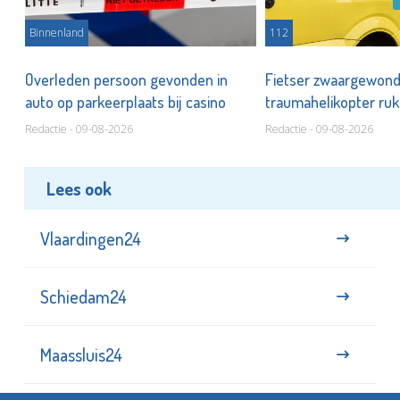
Binnenland
112
Overleden persoon gevonden in
Fietser zwaargewond b
auto op parkeerplaats bij casino
traumahelikopter ruk
Redactie - 09-08-2026
Redactie - 09-08-2026
Lees ook
Vlaardingen24
Schiedam24
Maassluis24