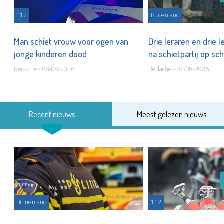
112
Buitenland
na
Man schiet vrouw voor ogen van
Drie leraren en drie 
jonge kinderen dood
na schietpartij op sc
Redactie - 08-08-2026
Redactie - 07-08-2026
Recent nieuws
Meest gelezen nieuws
Binnenland
112