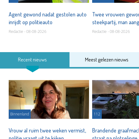
Agent gewond nadat gestolen auto
Twee vrouwen gewon
inrijdt op politieauto
steekpartij, man aa
Redactie - 08-08-2026
Redactie - 08-08-2026
Recent nieuws
Meest gelezen nieuws
Binnenland
112
Vrouw al ruim twee weken vermist,
Brandende graafmachi
politie vraagt uit te kijken
straat na plotseling