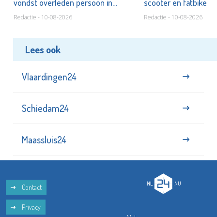
vondst overleden persoon in
scooter en fatbike
studentenhuis
Redactie - 10-08-2026
Redactie - 10-08-2026
Lees ook
Vlaardingen24
Schiedam24
Maassluis24
Contact
Privacy