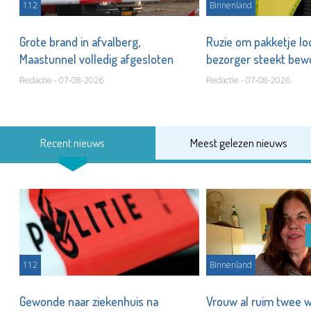
112
Binnenland
na
Grote brand in afvalberg,
Ruzie om pakketje loo
Maastunnel volledig afgesloten
bezorger steekt bew
Redactie - 07-08-2026
Redactie - 07-08-2026
Recent nieuws
Meest gelezen nieuws
112
Binnenland
to
Gewonde naar ziekenhuis na
Vrouw al ruim twee w