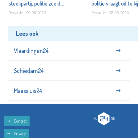
steekpartij, politie zoekt
politie vraagt uit te k
verdachte(n)
Redactie - 09-08-2026
Redactie - 08-08-2026
Lees ook
Vlaardingen24
Schiedam24
Maassluis24
Contact
Privacy