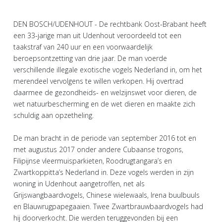
DEN BOSCH/UDENHOUT - De rechtbank Oost-Brabant heeft
een 33-jarige man uit Udenhout veroordeeld tot een
taakstraf van 240 uur en een voorwaardelijk
beroepsontzetting van drie jaar. De man voerde
verschillende illegale exotische vogels Nederland in, om het
merendeel vervolgens te willen verkopen. Hij overtrad
daarmee de gezondheids- en welzijnswet voor dieren, de
wet natuurbescherming en de wet dieren en maakte zich
schuldig aan opzetheling.
De man bracht in de periode van september 2016 tot en
met augustus 2017 onder andere Cubaanse trogons,
Filipijnse vleermuisparkieten, Roodrugtangara’s en
Zwartkoppitta’s Nederland in. Deze vogels werden in zijn
woning in Udenhout aangetroffen, net als
Grijswangbaardvogels, Chinese wielewaals, Irena buulbuuls
en Blauwrugpapegaaien. Twee Zwartbrauwbaardvogels had
hij doorverkocht. Die werden teruggevonden bij een