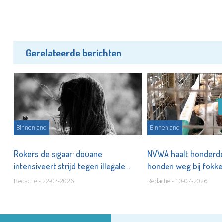
Gerelateerde berichten
Binnenland
Binnenland
Rokers de sigaar: douane
NVWA haalt honderde
intensiveert strijd tegen illegale
honden weg bij fokk
rookwaar
Redactie - 22-07-2026
Redactie - 10-07-2026