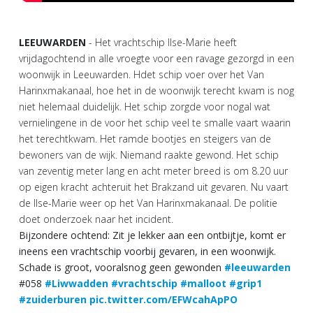
LEEUWARDEN
- Het vrachtschip Ilse-Marie heeft
vrijdagochtend in alle vroegte voor een ravage gezorgd in een
woonwijk in Leeuwarden. Hdet schip voer over het Van
Harinxmakanaal, hoe het in de woonwijk terecht kwam is nog
niet helemaal duidelijk. Het schip zorgde voor nogal wat
vernielingene in de voor het schip veel te smalle vaart waarin
het terechtkwam. Het ramde bootjes en steigers van de
bewoners van de wijk. Niemand raakte gewond. Het schip
van zeventig meter lang en acht meter breed is om 8.20 uur
op eigen kracht achteruit het Brakzand uit gevaren. Nu vaart
de Ilse-Marie weer op het Van Harinxmakanaal. De politie
doet onderzoek naar het incident.
Bijzondere ochtend: Zit je lekker aan een ontbijtje, komt er
ineens een vrachtschip voorbij gevaren, in een woonwijk.
Schade is groot, vooralsnog geen gewonden
#leeuwarden
#058
#Liwwadden
#vrachtschip
#malloot
#grip1
#zuiderburen
pic.twitter.com/EFWcahApPO