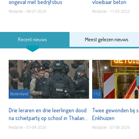
ongeval met bedrijfsbus
vloeibaar beton
Redactie - 08-07-2026
Redactie - 11-05-2022
Recent nieuws
Meest gelezen nieuws
Buitenland
112
n
Drie leraren en drie leerlingen dood
Twee gewonden bij st
na schietpartij op school in Thailand
Enkhuizen
Redactie - 07-08-2026
Redactie - 07-08-2026