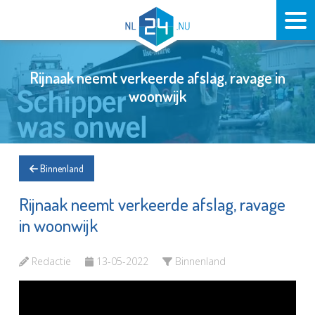
Rijnaak neemt verkeerde afslag, ravage in
woonwijk
Binnenland
Rijnaak neemt verkeerde afslag, ravage
in woonwijk
Redactie
13-05-2022
Binnenland