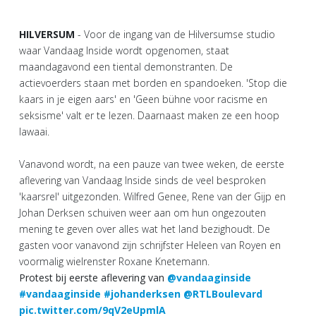
HILVERSUM
- Voor de ingang van de Hilversumse studio
waar Vandaag Inside wordt opgenomen, staat
maandagavond een tiental demonstranten. De
actievoerders staan met borden en spandoeken. 'Stop die
kaars in je eigen aars' en 'Geen bühne voor racisme en
seksisme' valt er te lezen. Daarnaast maken ze een hoop
lawaai.
Vanavond wordt, na een pauze van twee weken, de eerste
aflevering van Vandaag Inside sinds de veel besproken
'kaarsrel' uitgezonden. Wilfred Genee, Rene van der Gijp en
Johan Derksen schuiven weer aan om hun ongezouten
mening te geven over alles wat het land bezighoudt. De
gasten voor vanavond zijn schrijfster Heleen van Royen en
voormalig wielrenster Roxane Knetemann.
Protest bij eerste aflevering van
@vandaaginside
#vandaaginside
#johanderksen
@RTLBoulevard
pic.twitter.com/9qV2eUpmlA