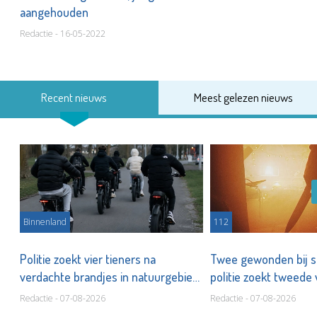
aangehouden
Redactie - 16-05-2022
Recent nieuws
Meest gelezen nieuws
Binnenland
112
k
Politie zoekt vier tieners na
Twee gewonden bij st
verdachte brandjes in natuurgebied
politie zoekt tweede
Redactie - 07-08-2026
Redactie - 07-08-2026