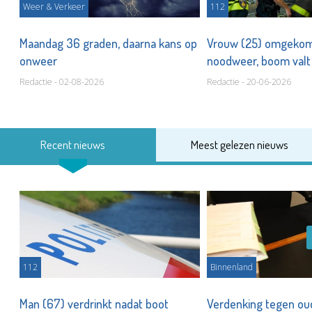
Weer & Verkeer
112
Maandag 36 graden, daarna kans op
Vrouw (25) omgeko
onweer
noodweer, boom valt
Redactie - 02-08-2026
Redactie - 20-06-2026
Recent nieuws
Meest gelezen nieuws
112
Binnenland
Man (67) verdrinkt nadat boot
Verdenking tegen ou