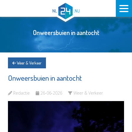
Onweersbuien in aantocht
Weer & Verkeer
Onweersbuien in aantocht
Redactie
26-06-2026
Weer & Verkeer