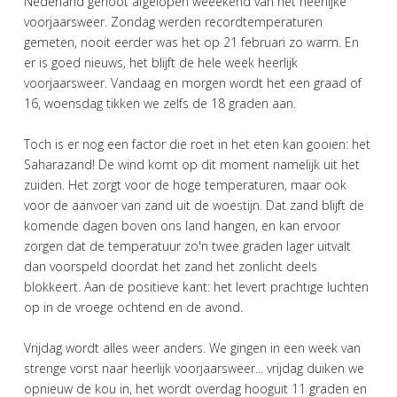
Nederland genoot afgelopen weeekend van het heerlijke
voorjaarsweer. Zondag werden recordtemperaturen
gemeten, nooit eerder was het op 21 februari zo warm. En
er is goed nieuws, het blijft de hele week heerlijk
voorjaarsweer. Vandaag en morgen wordt het een graad of
16, woensdag tikken we zelfs de 18 graden aan.
Toch is er nog een factor die roet in het eten kan gooien: het
Saharazand! De wind komt op dit moment namelijk uit het
zuiden. Het zorgt voor de hoge temperaturen, maar ook
voor de aanvoer van zand uit de woestijn. Dat zand blijft de
komende dagen boven ons land hangen, en kan ervoor
zorgen dat de temperatuur zo'n twee graden lager uitvalt
dan voorspeld doordat het zand het zonlicht deels
blokkeert. Aan de positieve kant: het levert prachtige luchten
op in de vroege ochtend en de avond.
Vrijdag wordt alles weer anders. We gingen in een week van
strenge vorst naar heerlijk voorjaarsweer... vrijdag duiken we
opnieuw de kou in, het wordt overdag hooguit 11 graden en