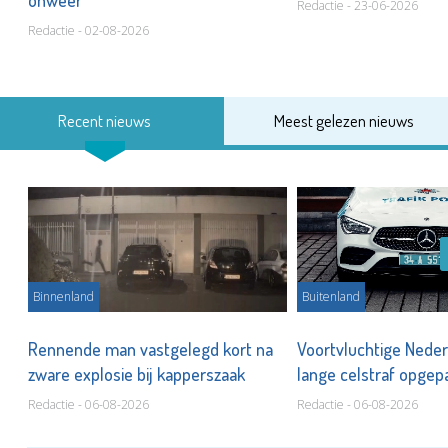
onweer
Redactie - 23-06-2026
Redactie - 02-08-2026
Recent nieuws
Meest gelezen nieuws
Binnenland
Buitenland
Rennende man vastgelegd kort na
Voortvluchtige Nede
zware explosie bij kapperszaak
lange celstraf opgep
Redactie - 06-08-2026
Redactie - 06-08-2026