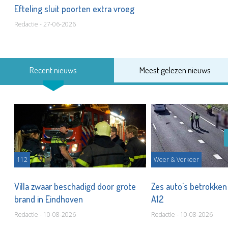
Efteling sluit poorten extra vroeg
Redactie - 27-06-2026
Recent nieuws
Meest gelezen nieuws
112
Weer & Verkeer
Villa zwaar beschadigd door grote
Zes auto's betrokken 
brand in Eindhoven
A12
Redactie - 10-08-2026
Redactie - 10-08-2026