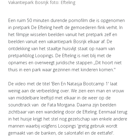
Vakantiepark Bosrijk foto: Efteling
Een ruim 50 minuten durende pornofilm die is opgenomen
in pretpark De Efteling heeft de gemoederen flink verhit. In
het filmpje wisselen beelden vanuit het pretpark zelf en
beelden vanuit een vakantiepark Bosrijk elkaar af. De
ontdekking van het staaltje huisvlijt staat op naam van
pretparkblog Loopings. De Efteling is niet blij met de
opnames en overweegt juridische stappen ,,Dit hoort niet
thuis in een park waar gezinnen met kinderen komen.''
De video met de titel 'Ben En Natasja Bootcamp 1' laat
weinig aan de verbeelding over. We zien een man en vrouw
van middelbare leeftijd met elkaar in de weer op de
soundtrack van de Fata Morgana. Daarna zijn beelden
zichtbaar van een wandeling door de Efteling. Eenmaal terug
in het huisje krijgt het stel nog gezelschap van enkele andere
mannen waarbij volgfens Loopings 'gretig gebruik wordt
gemaakt van de banken, de salontafel en de eettafel'.